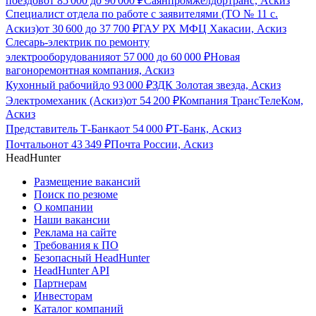
поездов
от
85 000
до
90 000
₽
Саянпромжелдортранс, Аскиз
Специалист отдела по работе с заявителями (ТО № 11 с.
Аскиз)
от
30 600
до
37 700
₽
ГАУ РХ МФЦ Хакасии, Аскиз
Слесарь-электрик по ремонту
электрооборудования
от
57 000
до
60 000
₽
Новая
вагоноремонтная компания, Аскиз
Кухонный рабочий
до
93 000
₽
ЗДК Золотая звезда, Аскиз
Электромеханик (Аскиз)
от
54 200
₽
Компания ТрансТелеКом,
Аскиз
Представитель Т-Банка
от
54 000
₽
Т-Банк, Аскиз
Почтальон
от
43 349
₽
Почта России, Аскиз
HeadHunter
Размещение вакансий
Поиск по резюме
О компании
Наши вакансии
Реклама на сайте
Требования к ПО
Безопасный HeadHunter
HeadHunter API
Партнерам
Инвесторам
Каталог компаний