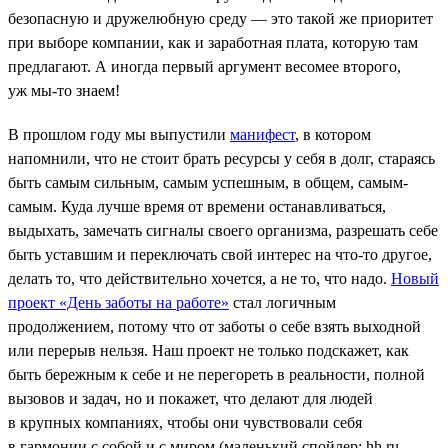
безопасную и дружелюбную среду — это такой же приоритет
при выборе компании, как и заработная плата, которую там
предлагают. А иногда первый аргумент весомее второго,
уж мы-то знаем!
В прошлом году мы выпустили
манифест
, в котором
напомнили, что не стоит брать ресурсы у себя в долг, стараясь
быть самым сильным, самым успешным, в общем, самым-
самым. Куда лучше время от времени останавливаться,
выдыхать, замечать сигналы своего организма, разрешать себе
быть уставшим и переключать свой интерес на что-то другое,
делать то, что действительно хочется, а не то, что надо.
Новый
проект «День заботы на работе»
стал логичным
продолжением, потому что от заботы о себе взять выходной
или перерыв нельзя. Наш проект не только подскажет, как
быть бережным к себе и не перегореть в реальности, полной
вызовов и задач, но и покажет, что делают для людей
в крупных компаниях, чтобы они чувствовали себя
в гармонии с собой и с миром (маленький спойлер: hh.ru