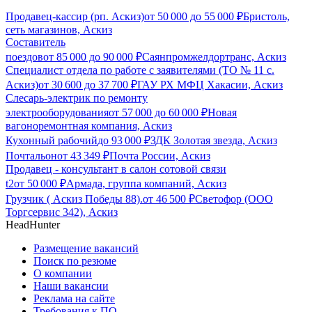
Продавец-кассир (рп. Аскиз)
от
50 000
до
55 000
₽
Бристоль,
сеть магазинов, Аскиз
Составитель
поездов
от
85 000
до
90 000
₽
Саянпромжелдортранс, Аскиз
Специалист отдела по работе с заявителями (ТО № 11 с.
Аскиз)
от
30 600
до
37 700
₽
ГАУ РХ МФЦ Хакасии, Аскиз
Слесарь-электрик по ремонту
электрооборудования
от
57 000
до
60 000
₽
Новая
вагоноремонтная компания, Аскиз
Кухонный рабочий
до
93 000
₽
ЗДК Золотая звезда, Аскиз
Почтальон
от
43 349
₽
Почта России, Аскиз
Продавец - консультант в салон сотовой связи
t2
от
50 000
₽
Армада, группа компаний, Аскиз
Грузчик ( Аскиз Победы 88).
от
46 500
₽
Светофор (ООО
Торгсервис 342), Аскиз
HeadHunter
Размещение вакансий
Поиск по резюме
О компании
Наши вакансии
Реклама на сайте
Требования к ПО