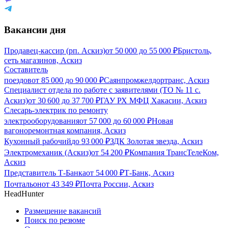
Вакансии дня
Продавец-кассир (рп. Аскиз)
от
50 000
до
55 000
₽
Бристоль,
сеть магазинов, Аскиз
Составитель
поездов
от
85 000
до
90 000
₽
Саянпромжелдортранс, Аскиз
Специалист отдела по работе с заявителями (ТО № 11 с.
Аскиз)
от
30 600
до
37 700
₽
ГАУ РХ МФЦ Хакасии, Аскиз
Слесарь-электрик по ремонту
электрооборудования
от
57 000
до
60 000
₽
Новая
вагоноремонтная компания, Аскиз
Кухонный рабочий
до
93 000
₽
ЗДК Золотая звезда, Аскиз
Электромеханик (Аскиз)
от
54 200
₽
Компания ТрансТелеКом,
Аскиз
Представитель Т-Банка
от
54 000
₽
Т-Банк, Аскиз
Почтальон
от
43 349
₽
Почта России, Аскиз
HeadHunter
Размещение вакансий
Поиск по резюме