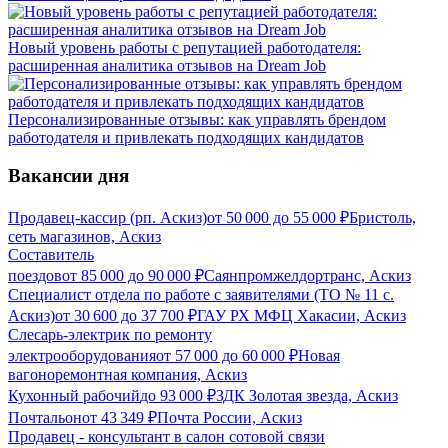
Новый уровень работы с репутацией работодателя:
расширенная аналитика отзывов на Dream Job
Персонализированные отзывы: как управлять брендом
работодателя и привлекать подходящих кандидатов
Вакансии дня
Продавец-кассир (рп. Аскиз)
от
50 000
до
55 000
₽
Бристоль,
сеть магазинов, Аскиз
Составитель
поездов
от
85 000
до
90 000
₽
Саянпромжелдортранс, Аскиз
Специалист отдела по работе с заявителями (ТО № 11 с.
Аскиз)
от
30 600
до
37 700
₽
ГАУ РХ МФЦ Хакасии, Аскиз
Слесарь-электрик по ремонту
электрооборудования
от
57 000
до
60 000
₽
Новая
вагоноремонтная компания, Аскиз
Кухонный рабочий
до
93 000
₽
ЗДК Золотая звезда, Аскиз
Почтальон
от
43 349
₽
Почта России, Аскиз
Продавец - консультант в салон сотовой связи