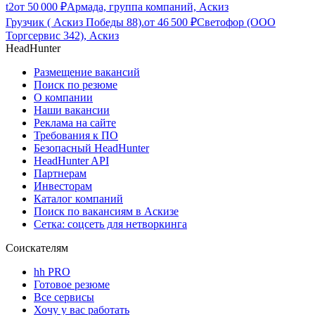
t2
от
50 000
₽
Армада, группа компаний, Аскиз
Грузчик ( Аскиз Победы 88).
от
46 500
₽
Светофор (ООО
Торгсервис 342), Аскиз
HeadHunter
Размещение вакансий
Поиск по резюме
О компании
Наши вакансии
Реклама на сайте
Требования к ПО
Безопасный HeadHunter
HeadHunter API
Партнерам
Инвесторам
Каталог компаний
Поиск по вакансиям в Аскизе
Сетка: соцсеть для нетворкинга
Соискателям
hh PRO
Готовое резюме
Все сервисы
Хочу у вас работать