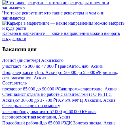
Что такое рекрутинг: кто такие рекрутеры и чем они
занимаются
Карьера в маркетинге — какие направления можно выбрать
и куда расти
Вакансии дня
Логист (диспетчер) Аскизского
участка
от
46 000
до
47 000
₽
ТрансАвтоСнаб, Аскиз
Продавец-кассир (рп. Аскиз)
от
50 000
до
55 000
₽
Бристоль,
сеть магазинов, Аскиз
Составитель
поездов
от
85 000
до
90 000
₽
Саянпромжелдортранс, Аскиз
Специалист отдела по работе с заявителями (ТО № 11 с.
Аскиз)
от
30 600
до
37 700
₽
ГАУ РХ МФЦ Хакасии, Аскиз
Слесарь-электрик по ремонту
электрооборудования
от
57 000
до
60 000
₽
Новая
вагоноремонтная компания, Аскиз
Подсобный рабочий
до
65 000
₽
ЗДК Золотая звезда, Аскиз