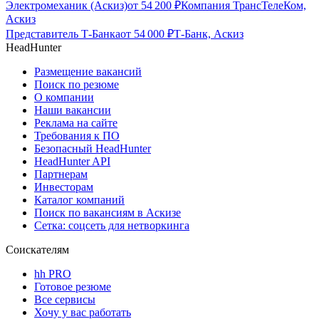
Электромеханик (Аскиз)
от
54 200
₽
Компания ТрансТелеКом,
Аскиз
Представитель Т-Банка
от
54 000
₽
Т-Банк, Аскиз
HeadHunter
Размещение вакансий
Поиск по резюме
О компании
Наши вакансии
Реклама на сайте
Требования к ПО
Безопасный HeadHunter
HeadHunter API
Партнерам
Инвесторам
Каталог компаний
Поиск по вакансиям в Аскизе
Сетка: соцсеть для нетворкинга
Соискателям
hh PRO
Готовое резюме
Все сервисы
Хочу у вас работать