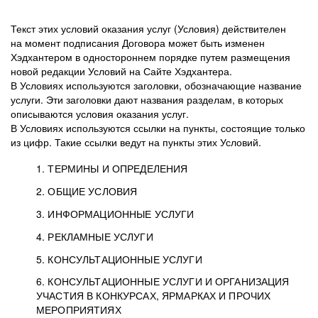
Текст этих условий оказания услуг (Условия) действителен
на момент подписания Договора может быть изменен
Хэдхантером в одностороннем порядке путем размещения
новой редакции Условий на Сайте Хэдхантера.
В Условиях используются заголовки, обозначающие название
услуги. Эти заголовки дают названия разделам, в которых
описываются условия оказания услуг.
В Условиях используются ссылки на пункты, состоящие только
из цифр. Такие ссылки ведут на пункты этих Условий.
1. ТЕРМИНЫ И ОПРЕДЕЛЕНИЯ
2. ОБЩИЕ УСЛОВИЯ
3. ИНФОРМАЦИОННЫЕ УСЛУГИ
1.1. Хэдхантер, или
Хэдхантер, ООО
4. РЕКЛАМНЫЕ УСЛУГИ
HeadHunter, или
«Хэдхантер», ИНН
2.1. Типы и статусы регистрации
5. КОНСУЛЬТАЦИОННЫЕ УСЛУГИ
Исполнитель
7718620740, адрес:
Типы регистрации
3.1. Предоставление доступа к базе данных
2.2. Активация услуг
6. КОНСУЛЬТАЦИОННЫЕ УСЛУГИ И ОРГАНИЗАЦИЯ
125047, г. Москва,
резюме с предложениями Соискателей
Описание и активация
УЧАСТИЯ В КОНКУРСАХ, ЯРМАРКАХ И ПРОЧИХ
2.1.1. Заказчику может быть присвоен один
4.0. Общие условия оказания рекламных услуг
внутригородская
о трудоустройстве с возможностью просмотра
МЕРОПРИЯТИЯХ
из Типов регистраций.
территория
4.0.1. Хэдхантер оказывает Заказчику услугу