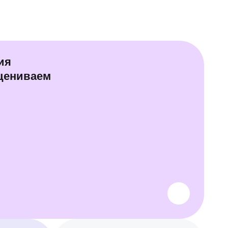
ия
оцениваем