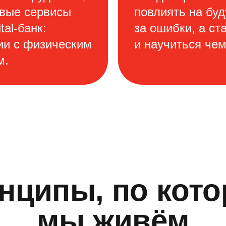
овые сервисы
повлиять на бу
tal-банк:
за ошибки, а ст
ии с физическим
и научиться чем
м.
нципы, по кот
мы живём