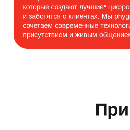
которые создают лучшие* цифр
и заботятся о клиентах. Мы phygi
сочетаем современные технолог
присутствием и живым общение
При