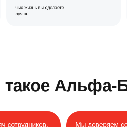
чью жизнь вы сделаете
лучше
 такое Альфа-
ч сотрудников,
Мы доверяем со