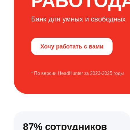
РАБОТОД
Банк для умных и свободных
Хочу работать с вами
* По версии HeadHunter за 2023-2025 годы
87% сотрудников