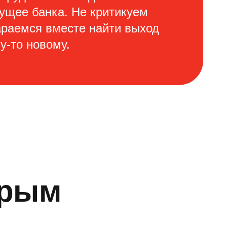
дущее банка. Не критикуем
араемся вместе найти выход
у-то новому.
орым