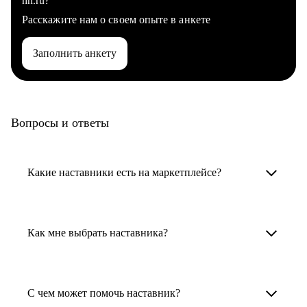
hh.ru?
Расскажите нам о своем опыте в анкете
Заполнить анкету
Вопросы и ответы
Какие наставники есть на маркетплейсе?
Карьерные наставники — это HR-
специалисты, карьерные консультанты,
Как мне выбрать наставника?
психологи, резюмерайтеры и менторы.
Умный поиск поможет в три клика выбрать
Менторы работают в ИТ, дизайне, других
наставника для достижения вашей цели.
С чем может помочь наставник?
узкоспециализированных сферах. Они