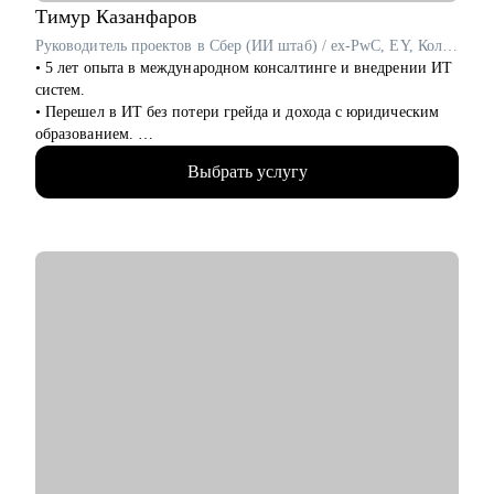
Тимур
Казанфаров
Руководитель проектов в Сбер (ИИ штаб) / ex-PwC, EY, Колмар
• 5 лет опыта в международном консалтинге и внедрении ИТ
систем.
• Перешел в ИТ без потери грейда и дохода с юридическим
образованием.
• За 2 года перешел от бизнес/системного-аналитика на
Выбрать услугу
должность руководителя проектов.
• На позиции бизнес-аналитика оптимизировал 300+
процессов крупнейших Российских холдингов.
• Руководил проектом автоматизации бизнеса на 3000
пользователей.
• Провел 30+ карьерных консультаций.
• Занимаюсь разнородными задачами по развитию ИИ
направления в Сбере.
С чем помогу:
• Выделяющееся резюме.
• Структурированное сопроводительное письмо.
• Успешные переговоры с работодателями.
• Консультации при смене профиля деятельности.
• Планирование карьерного трека.