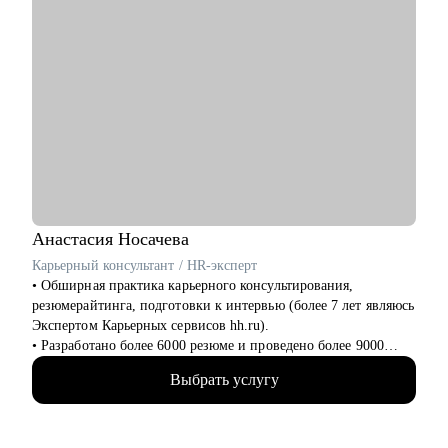
Анастасия
Носачева
Карьерный консультант / HR-эксперт
• Обширная практика карьерного консультирования,
резюмерайтинга, подготовки к интервью (более 7 лет являюсь
Экспертом Карьерных сервисов hh.ru).
• Разработано более 6000 резюме и проведено более 9000
часов консультаций для специалистов всех уровней (от
Выбрать услугу
начинающего специалиста до руководителя высшего звена).
• Более 10 лет опыта работы в HR, включая федеральные ИТ-
компании, производственно-торговый холдинг, медицинские
клиники и др.