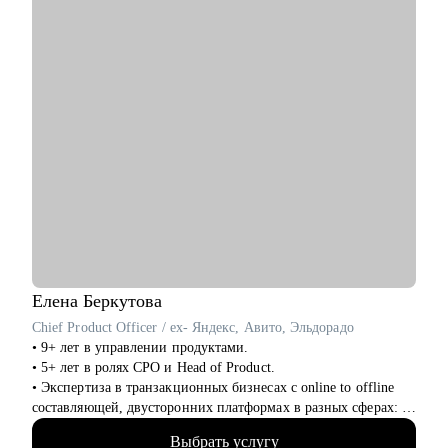
• Начинающим дизайнерам, кто не знает, с чего начать
• Джунам после курсов, без офферов и с чувством
растерянности
• Тем, кто хочет перейти в IT, но не может определиться с
направлением
• Дизайнерам, которые подают отклики — и не получают
ответов
• Тем, кто выгорел, потерял уверенность, но хочет вернуться в
профессию
• Всем, кому нужна не формальная проверка, а настоящая
опора в карьерном выборе
Я прошла этот путь сама — и помогу пройти его тебе. Без
давления, с поддержкой и вниманием к тому, что важно
именно тебе. С тобой будет человек, который знает рынок
Елена
Беркутова
изнутри — и верит, что у тебя получится.
Chief Product Officer / ex- Яндекс, Авито, Эльдорадо
• 9+ лет в управлении продуктами.
• 5+ лет в ролях CPO и Head of Product.
• Экспертиза в транзакционных бизнесах с online to offline
составляющей, двусторонних платформах в разных сферах: e-
com, retail, travel, hr tech, classified.
Выбрать услугу
• Максимальный масштаб команд в управлении 300+ человек.