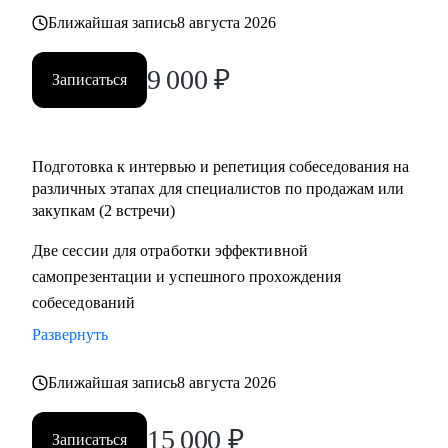
• Помощь в подготовке к прохождению тестирования SHL
Ближайшая запись
8 августа 2026
• Корректировка и продвижение профиля в LinkedIn.
9 000
₽
Записаться
Кому могу помочь:
Начинающим и опытным специалистам в областях:
• продаж и закупок FMCG
Подготовка к интервью и репетиция собеседования на
• B2B продажи и закупки (услуги, товары)
различных этапах для специалистов по продажам или
• маркетплейсы.
закупкам (2 встречи)
Две сессии для отработки эффективной
самопрезентации и успешного прохождения
собеседований
Развернуть
Ближайшая запись
8 августа 2026
15 000
₽
Записаться