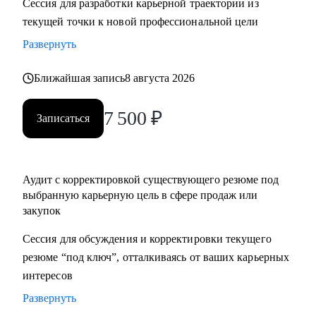
Сессия для разработки карьерной траектории из
нетворкинг для построения карьеры на текущей позиции и
текущей точки к новой профессиональной цели
на внешнем рынке.
Развернуть
• Успешные смены работы моих менти: Авито, Mars,
Henkel, BIC, Royal Canin, Яндекс, Beiersdorf, Danone.
Ближайшая запись
8 августа 2026
С чем помогу:
7 500
₽
Записаться
• Оценка текущего положения и совместный поиск разных
сценариев развития карьеры и компетенций
• Создание детального плана развития в продажах и
Аудит с корректировкой существующего резюме под
закупках, в том числе для перехода в другие сегменты
выбранную карьерную цель в сфере продаж или
• Составление резюме или корректировка существующего
закупок
(это ваша история, поэтому лучше, если автор вы)
• Подготовка к собеседованию на разных этапах (рекрутер,
Сессия для обсуждения и корректировки текущего
внутренний HR, нанимающий менеджер, руководитель
резюме “под ключ”, отталкиваясь от ваших карьерных
компании - разные подходы)
интересов
• Репетиция собеседования по разным этапам, с учетом
Развернуть
специфики собеседника