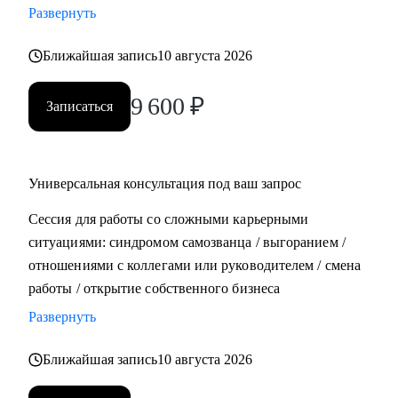
Развернуть
• Составить план роста до позиции руководителя
Ближайшая запись
10 августа 2026
Кому могу помочь:
• Всем, кто хочет строить карьеру за рубежом
9 600
₽
Записаться
• Руководителям и тем, кто хочет дорасти до
управленческих позиций
• Специалистам в маркетинге и продукте различного
уровня
Универсальная консультация под ваш запрос
Сессия для работы со сложными карьерными
ситуациями: синдромом самозванца / выгоранием /
отношениями с коллегами или руководителем / смена
работы / открытие собственного бизнеса
Развернуть
Ближайшая запись
10 августа 2026