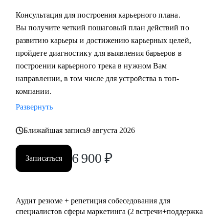
выстроить коммуникации с генеральным директором и
Консультация для построения карьерного плана.
собственниками.
Вы получите четкий пошаговый план действий по
развитию карьеры и достижению карьерных целей,
Кому могу помочь:
пройдете диагностику для выявления барьеров в
• Всем, кто хочет сменить карьерный трек и перейти в
построении карьерного трека в нужном Вам
маркетинг или развиваться в консалтинге;
направлении, в том числе для устройства в топ-
• Специалистам (Junior-Middle-Senior) и руководителям из:
компании.
- Маркетинга (брендинг, PR, digital-маркетинг, SMM,
Развернуть
копирайтинг, event-маркетинг, контент-маркетинг и пр.) и
консалтинга;
Ближайшая запись
9 августа 2026
- E-commerce;
• Директорам по направлениям: маркетинг, e-commerce,
6 900
₽
Записаться
развитие бизнеса;
• Руководителям бизнеса в построении отдела маркетинга.
Аудит резюме + репетиция собеседования для
специалистов сферы маркетинга (2 встречи+поддержка