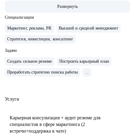
маркетингу/СМО).
Развернуть
• Обширная экспертиза в стратегическом планировании,
консалтинге, запуске новых продуктов и направлений,
Специализации
выводе и повышении узнаваемости новых брендов на
Маркетинг, реклама, PR
Высший и средний менеджмент
рынки, в том числе международные. Опыт привлечения
Стратегия, инвестиции, консалтинг
инвестиций.
• 15+ опыт найма, сформировала 5 команд с нуля. Сильная
Задачи
экспертиза в разработке и внедрении маркетинговых
Создать сильное резюме
Построить карьерный план
систем и процессов.
• Провела более 150 собеседований, более 120 менторских
Проработать стратегию поиска работы
...
сессий.
• Знаю механизмы принятия решений в отделе маркетинга
по релевантности кандидата в России, СНГ, Европе и
Услуги
странах MENA.
• Опыт работы с бизнес-моделями: B2B, B2C.
Карьерная консультация + аудит резюме для
специалистов в сфере маркетинга (2
С чем помогу:
встречи+поддержка в чате)
• Подготовиться к карьерному переходу в сферу