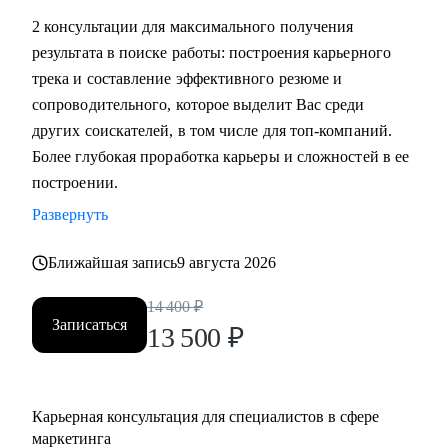
маркетинга, и в сфере маркетинга из одной отрасли в
2 консультации для максимального получения
другую
результата в поиске работы: построения карьерного
• Выявить сильные стороны, а главное, ключевую
трека и составление эффективного резюме и
ценность, за которую будут доплачивать
сопроводительного, которое выделит Вас среди
• Сформулировать карьерную цель и разработать план для
других соискателей, в том числе для топ-компаний.
ее достижения (пошаговая дорожная карта)
Более глубокая проработка карьеры и сложностей в ее
• Составить план роста до позиции директор по
построении.
маркетингу, оценить и усилить управленческие
Развернуть
компетенции
• Проведу аудит резюме и тестового задания, помогу
Ближайшая запись
9 августа 2026
упаковать достижения, составить продающее
14 400
₽
сопроводительное письмо, чтобы приглашали в компании
Записаться
13 500
₽
• Проведу репетицию собеседования, помогу
подготовиться к успешному прохождению интервью и
самопрезентации.
• Построить эффективную команду маркетинга,
Карьерная консультация для специалистов в сфере
оптимизировать процессы внутри отдела маркетинга и
маркетинга