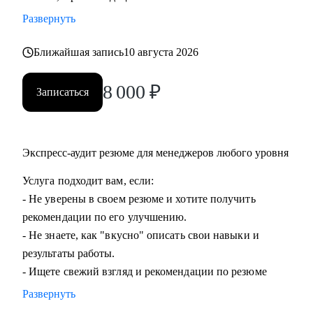
команды.
Развернуть
• Подготовиться к ревью или сложному разговору с
сотрудником/руководителем.
Ближайшая запись
10 августа 2026
8 000
₽
Кому могу помочь:
Записаться
• Специалистам всех уровней в области, операций,
категорийного менеджмента, Bizdev-менеджеров, продаж.
• Новичкам, кто только начинает свой путь и хочет
Экспресс-аудит резюме для менеджеров любого уровня
определиться с дальнейшими шагами.
• Тем, кто только стал руководителем: как работать с
Услуга подходит вам, если:
командой, выстраивать эффективные процессы,
- Не уверены в своем резюме и хотите получить
мотивировать, как работать с заказчиками и
рекомендации по его улучшению.
руководителями.
- Не знаете, как "вкусно" описать свои навыки и
• Опытным руководителям, кто испытывает сложности в
результаты работы.
работе с командой или не понимает как дальше расти.
- Ищете свежий взгляд и рекомендации по резюме
Развернуть