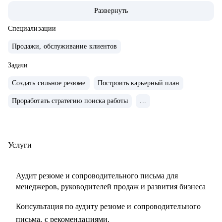
• Опыт руководства больших команд 100+ человек.
Развернуть
• Выстраивание направлений с нуля, регламенты, KPI,
мотивация.
Специализации
• Аудит и изменение действующих коммерческих
Продажи, обслуживание клиентов
процессов.
• Спикер-эксперт в Phoenix Education — бюро
Задачи
образовательных проектов.
Создать сильное резюме
Построить карьерный план
• Психологическое дополнительное образование.
Проработать стратегию поиска работы
...
С чем помогу:
• Создать резюме, привлекающее внимание и
сопроводительное письмо.
Услуги
• Как попасть в ТОП-компанию.
• Подготовиться к интервью.
Аудит резюме и сопроводительного письма для
• Определиться с карьерной целью.
менеджеров, руководителей продаж и развития бизнеса
• Разработать индивидуальный план развития с любого
Консультация по аудиту резюме и сопроводительного
уровня до руководителя подразделения.
письма, с рекомендациями.
• Разработать план работы по управлению и мотивацией