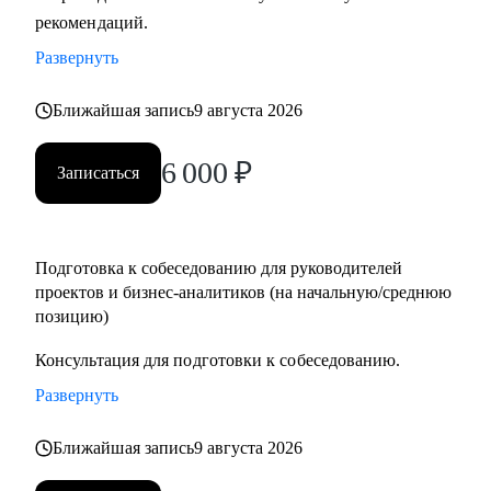
рекомендаций.
Кому могу помочь:
• Руководителям проектов.
Развернуть
• Бизнес/системным-аналитикам.
• Студентам и выпускникам для поиска стажировки в ИТ.
Ближайшая запись
9 августа 2026
• Специалистам из других сфер, которые хотят
6 000
₽
попробовать себя в новой специальности.
Записаться
• Новичкам, кто хочет начать работу в ИТ и не знает, с чего
начать.
Подготовка к собеседованию для руководителей
проектов и бизнес-аналитиков (на начальную/среднюю
позицию)
Консультация для подготовки к собеседованию.
Развернуть
Ближайшая запись
9 августа 2026