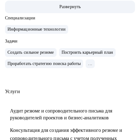
• За 2 года перешел от бизнес/системного-аналитика на
Развернуть
должность руководителя проектов.
• На позиции бизнес-аналитика оптимизировал 300+
Специализации
процессов крупнейших Российских холдингов.
Информационные технологии
• Руководил проектом автоматизации бизнеса на 3000
пользователей.
Задачи
• Провел 30+ карьерных консультаций.
Создать сильное резюме
Построить карьерный план
• Занимаюсь разнородными задачами по развитию ИИ
Проработать стратегию поиска работы
...
направления в Сбере.
С чем помогу:
• Выделяющееся резюме.
Услуги
• Структурированное сопроводительное письмо.
• Успешные переговоры с работодателями.
Аудит резюме и сопроводительного письма для
• Консультации при смене профиля деятельности.
руководителей проектов и бизнес-аналитиков
• Планирование карьерного трека.
Консультация для создания эффективного резюме и
• Помощь в выборе обучающих материалов.
сопроводительного письма с учетом полученных