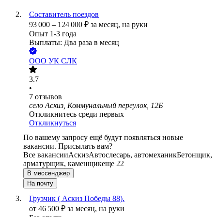
Составитель поездов
93 000
–
124 000
₽
за месяц,
на руки
Опыт 1-3 года
Выплаты: Два раза в месяц
ООО
УК СЛК
3.7
•
7
отзывов
село Аскиз, Коммунальный переулок, 12Б
Откликнитесь среди первых
Откликнуться
По вашему запросу ещё будут появляться новые
вакансии. Присылать вам?
Все вакансии
Аскиз
Автослесарь, автомеханик
Бетонщик,
арматурщик, каменщик
еще 22
В мессенджер
На почту
Грузчик ( Аскиз Победы 88).
от
46 500
₽
за месяц,
на руки