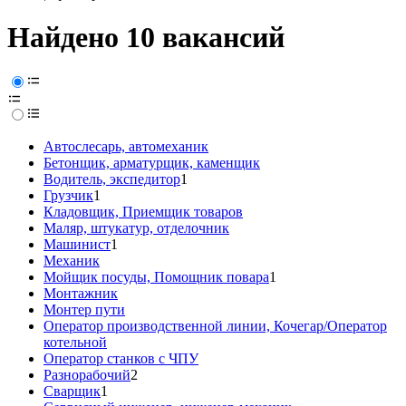
Найдено 10 вакансий
Автослесарь, автомеханик
Бетонщик, арматурщик, каменщик
Водитель, экспедитор
1
Грузчик
1
Кладовщик, Приемщик товаров
Маляр, штукатур, отделочник
Машинист
1
Механик
Мойщик посуды, Помощник повара
1
Монтажник
Монтер пути
Оператор производственной линии, Кочегар/Оператор
котельной
Оператор станков с ЧПУ
Разнорабочий
2
Сварщик
1