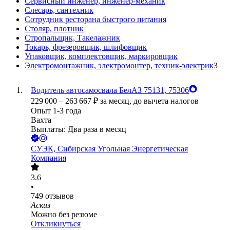
Сервисный инженер, инженер-механик
Слесарь, сантехник
Сотрудник ресторана быстрого питания
Столяр, плотник
Стропальщик, Такелажник
Токарь, фрезеровщик, шлифовщик
Упаковщик, комплектовщик, маркировщик
Электромонтажник, электромонтер, техник-электрик
3
Водитель автосамосвала БелАЗ 75131, 75306
229 000
–
263 667
₽
за месяц,
до вычета налогов
Опыт 1-3 года
Вахта
Выплаты: Два раза в месяц
СУЭК, Сибирская Угольная Энергетическая
Компания
3.6
•
749
отзывов
Аскиз
Можно без резюме
Откликнуться