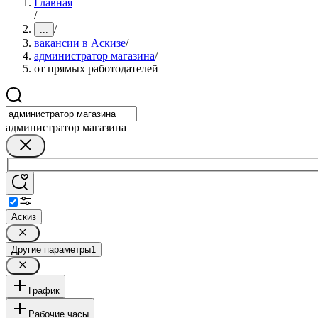
Главная
/
/
...
вакансии в Аскизе
/
администратор магазина
/
от прямых работодателей
администратор магазина
Аскиз
Другие параметры
1
График
Рабочие часы