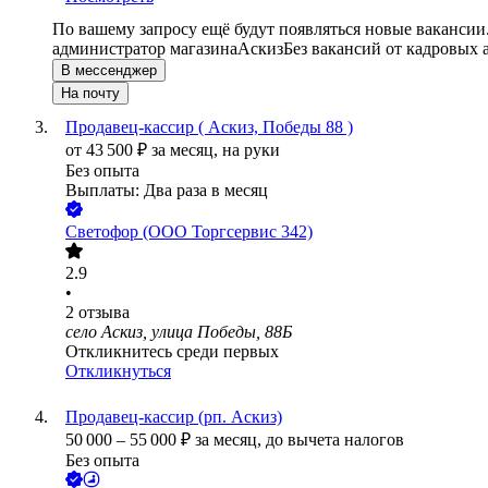
По вашему запросу ещё будут появляться новые вакансии
администратор магазина
Аскиз
Без вакансий от кадровых 
В мессенджер
На почту
Продавец-кассир ( Аскиз, Победы 88 )
от
43 500
₽
за месяц,
на руки
Без опыта
Выплаты: Два раза в месяц
Светофор (ООО Торгсервис 342)
2.9
•
2
отзыва
село Аскиз, улица Победы, 88Б
Откликнитесь среди первых
Откликнуться
Продавец-кассир (рп. Аскиз)
50 000
–
55 000
₽
за месяц,
до вычета налогов
Без опыта