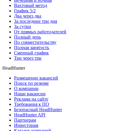
Вечерняя и ночная
Вахтовый метод
График 5/2
Два через два
За последние три дня
За сутки
От прямых работодателей
Полный день
По совместительству
Полная занятость
Сменный график
Три через три
HeadHunter
Размещение вакансий
Поиск по резюме
О компании
Наши вакансии
Реклама на сайте
Требования к ПО
Безопасный HeadHunter
HeadHunter API
Партнерам
Инвесторам
Каталог компаний