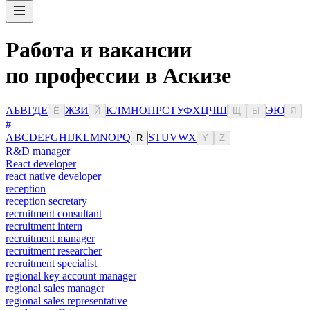
Работа и вакансии
по профессии в Аскизе
А
Б
В
Г
Д
Е
Ж
З
И
К
Л
М
Н
О
П
Р
С
Т
У
Ф
Х
Ц
Ч
Ш
Э
Ю
Ё
Й
Щ
Ы
Я
#
A
B
C
D
E
F
G
H
I
J
K
L
M
N
O
P
Q
S
T
U
V
W
X
R
Y
Z
R&D manager
React developer
react native developer
reception
reception secretary
recruitment consultant
recruitment intern
recruitment manager
recruitment researcher
recruitment specialist
regional key account manager
regional sales manager
regional sales representative