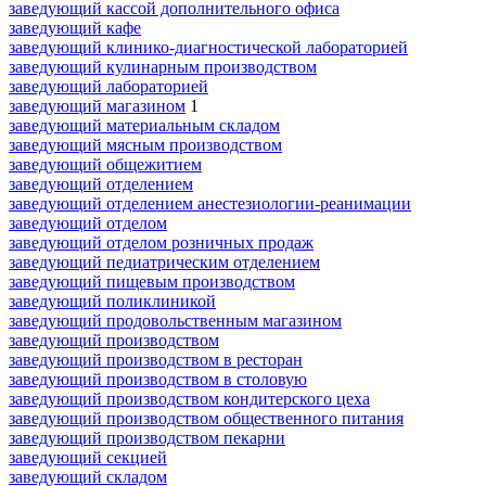
заведующий кассой дополнительного офиса
заведующий кафе
заведующий клинико-диагностической лабораторией
заведующий кулинарным производством
заведующий лабораторией
заведующий магазином
1
заведующий материальным складом
заведующий мясным производством
заведующий общежитием
заведующий отделением
заведующий отделением анестезиологии-реанимации
заведующий отделом
заведующий отделом розничных продаж
заведующий педиатрическим отделением
заведующий пищевым производством
заведующий поликлиникой
заведующий продовольственным магазином
заведующий производством
заведующий производством в ресторан
заведующий производством в столовую
заведующий производством кондитерского цеха
заведующий производством общественного питания
заведующий производством пекарни
заведующий секцией
заведующий складом