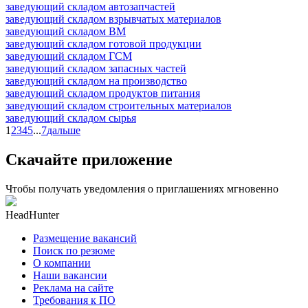
заведующий складом автозапчастей
заведующий складом взрывчатых материалов
заведующий складом ВМ
заведующий складом готовой продукции
заведующий складом ГСМ
заведующий складом запасных частей
заведующий складом на производство
заведующий складом продуктов питания
заведующий складом строительных материалов
заведующий складом сырья
1
2
3
4
5
...
7
дальше
Скачайте приложение
Чтобы получать уведомления о приглашениях мгновенно
HeadHunter
Размещение вакансий
Поиск по резюме
О компании
Наши вакансии
Реклама на сайте
Требования к ПО