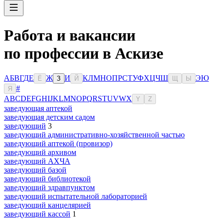
Работа и вакансии
по профессии в Аскизе
А
Б
В
Г
Д
Е
Ж
И
К
Л
М
Н
О
П
Р
С
Т
У
Ф
Х
Ц
Ч
Ш
Э
Ю
Ё
З
Й
Щ
Ы
#
Я
A
B
C
D
E
F
G
H
I
J
K
L
M
N
O
P
Q
R
S
T
U
V
W
X
Y
Z
заведующая аптекой
заведующая детским садом
заведующий
3
заведующий административно-хозяйственной частью
заведующий аптекой (провизор)
заведующий архивом
заведующий АХЧА
заведующий базой
заведующий библиотекой
заведующий здравпунктом
заведующий испытательной лабораторией
заведующий канцелярией
заведующий кассой
1