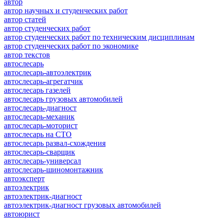
автор
автор научных и студенческих работ
автор статей
автор студенческих работ
автор студенческих работ по техническим дисциплинам
автор студенческих работ по экономике
автор текстов
автослесарь
автослесарь-автоэлектрик
автослесарь-агрегатчик
автослесарь газелей
автослесарь грузовых автомобилей
автослесарь-диагност
автослесарь-механик
автослесарь-моторист
автослесарь на СТО
автослесарь развал-схождения
автослесарь-сварщик
автослесарь-универсал
автослесарь-шиномонтажник
автоэксперт
автоэлектрик
автоэлектрик-диагност
автоэлектрик-диагност грузовых автомобилей
автоюрист