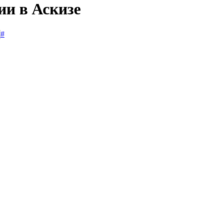
ии в Аскизе
#