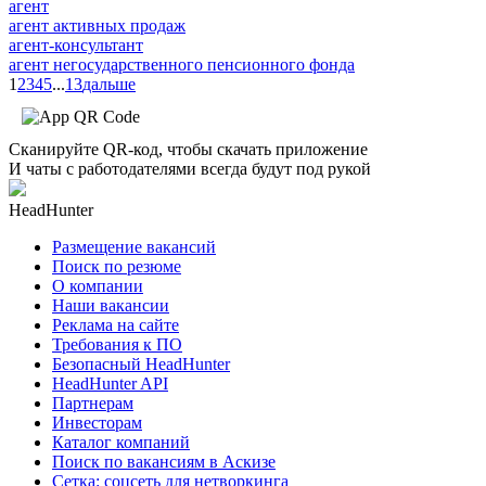
агент
агент активных продаж
агент-консультант
агент негосударственного пенсионного фонда
1
2
3
4
5
...
13
дальше
Сканируйте QR-код, чтобы скачать приложение
И чаты с работодателями всегда будут под рукой
HeadHunter
Размещение вакансий
Поиск по резюме
О компании
Наши вакансии
Реклама на сайте
Требования к ПО
Безопасный HeadHunter
HeadHunter API
Партнерам
Инвесторам
Каталог компаний
Поиск по вакансиям в Аскизе
Сетка: соцсеть для нетворкинга