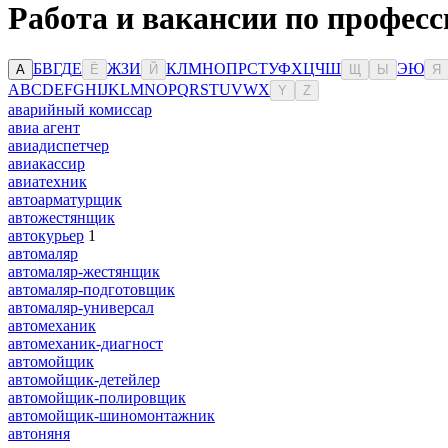
Работа и вакансии по професс
Б
В
Г
Д
Е
Ж
З
И
К
Л
М
Н
О
П
Р
С
Т
У
Ф
Х
Ц
Ч
Ш
Э
Ю
А
Ё
Й
Щ
Ы
Я
A
B
C
D
E
F
G
H
I
J
K
L
M
N
O
P
Q
R
S
T
U
V
W
X
Y
Z
аварийный комиссар
авиа агент
авиадиспетчер
авиакассир
авиатехник
автоарматурщик
автожестянщик
автокурьер
1
автомаляр
автомаляр-жестянщик
автомаляр-подготовщик
автомаляр-универсал
автомеханик
автомеханик-диагност
автомойщик
автомойщик-детейлер
автомойщик-полировщик
автомойщик-шиномонтажник
автоняня