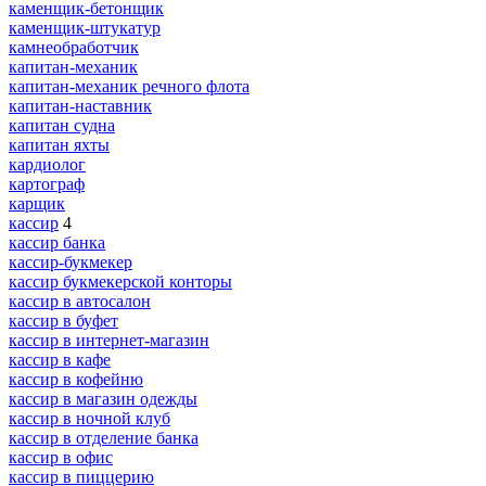
каменщик-бетонщик
каменщик-штукатур
камнеобработчик
капитан-механик
капитан-механик речного флота
капитан-наставник
капитан судна
капитан яхты
кардиолог
картограф
карщик
кассир
4
кассир банка
кассир-букмекер
кассир букмекерской конторы
кассир в автосалон
кассир в буфет
кассир в интернет-магазин
кассир в кафе
кассир в кофейню
кассир в магазин одежды
кассир в ночной клуб
кассир в отделение банка
кассир в офис
кассир в пиццерию