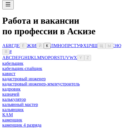
Работа и вакансии
по профессии в Аскизе
А
Б
В
Г
Д
Е
Ж
З
И
Л
М
Н
О
П
Р
С
Т
У
Ф
Х
Ц
Ч
Ш
Э
Ю
Ё
Й
К
Щ
Ы
#
Я
A
B
C
D
E
F
G
H
I
J
K
L
M
N
O
P
Q
R
S
T
U
V
W
X
Y
Z
кабельщик
кабельщик-спайщик
кавист
кадастровый инженер
кадастровый инженер-землеустроитель
кадровик
казначей
калькулятор
кальянный мастер
кальянщик
КАМ
каменщик
каменщик 4 разряда