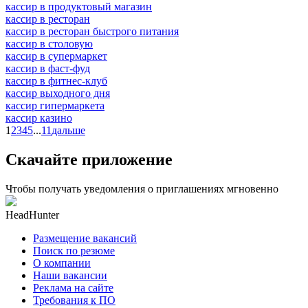
кассир в продуктовый магазин
кассир в ресторан
кассир в ресторан быстрого питания
кассир в столовую
кассир в супермаркет
кассир в фаст-фуд
кассир в фитнес-клуб
кассир выходного дня
кассир гипермаркета
кассир казино
1
2
3
4
5
...
11
дальше
Скачайте приложение
Чтобы получать уведомления о приглашениях мгновенно
HeadHunter
Размещение вакансий
Поиск по резюме
О компании
Наши вакансии
Реклама на сайте
Требования к ПО