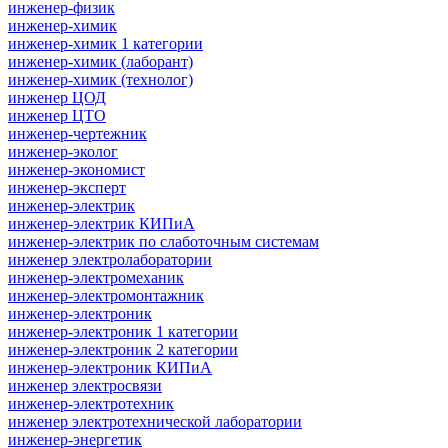
инженер-физик
инженер-химик
инженер-химик 1 категории
инженер-химик (лаборант)
инженер-химик (технолог)
инженер ЦОД
инженер ЦТО
инженер-чертежник
инженер-эколог
инженер-экономист
инженер-эксперт
инженер-электрик
инженер-электрик КИПиА
инженер-электрик по слаботочным системам
инженер электролаборатории
инженер-электромеханик
инженер-электромонтажник
инженер-электроник
инженер-электроник 1 категории
инженер-электроник 2 категории
инженер-электроник КИПиА
инженер электросвязи
инженер-электротехник
инженер электротехнической лаборатории
инженер-энергетик