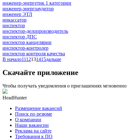
инженер-энергетик 1 категории
инженер-энергоаудитор
инженер ЭТЛ
инкассатор
инспектор
инспектор-делопроизводитель
инспектор ДПС
инспектор канцелярии
инспектор-контролер
инспектор контроля качества
В начало
11
12
13
14
15
дальше
Скачайте приложение
Чтобы получать уведомления о приглашениях мгновенно
HeadHunter
Размещение вакансий
Поиск по резюме
О компании
Наши вакансии
Реклама на сайте
Требования к ПО