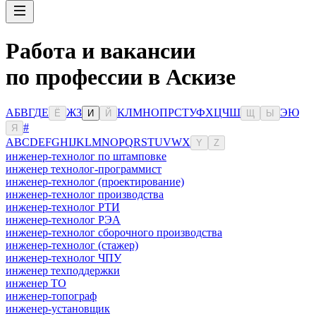
Работа и вакансии
по профессии в Аскизе
А
Б
В
Г
Д
Е
Ж
З
К
Л
М
Н
О
П
Р
С
Т
У
Ф
Х
Ц
Ч
Ш
Э
Ю
Ё
И
Й
Щ
Ы
#
Я
A
B
C
D
E
F
G
H
I
J
K
L
M
N
O
P
Q
R
S
T
U
V
W
X
Y
Z
инженер-технолог по штамповке
инженер технолог-программист
инженер-технолог (проектирование)
инженер-технолог производства
инженер-технолог РТИ
инженер-технолог РЭА
инженер-технолог сборочного производства
инженер-технолог (стажер)
инженер-технолог ЧПУ
инженер техподдержки
инженер ТО
инженер-топограф
инженер-установщик