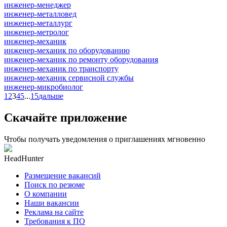
инженер-менеджер
инженер-металловед
инженер-металлург
инженер-метролог
инженер-механик
инженер-механик по оборудованию
инженер-механик по ремонту оборудования
инженер-механик по транспорту
инженер-механик сервисной службы
инженер-микробиолог
1
2
3
4
5
...
15
дальше
Скачайте приложение
Чтобы получать уведомления о приглашениях мгновенно
HeadHunter
Размещение вакансий
Поиск по резюме
О компании
Наши вакансии
Реклама на сайте
Требования к ПО