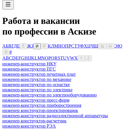
Работа и вакансии
по профессии в Аскизе
А
Б
В
Г
Д
Е
Ж
З
К
Л
М
Н
О
П
Р
С
Т
У
Ф
Х
Ц
Ч
Ш
Э
Ю
Ё
И
Й
Щ
Ы
#
Я
A
B
C
D
E
F
G
H
I
J
K
L
M
N
O
P
Q
R
S
T
U
V
W
X
Y
Z
инженер-конструктор НКУ
инженер-конструктор ПГС
инженер-конструктор печатных плат
инженер-конструктор по механике
инженер-конструктор по оснастке
инженер-конструктор по электрике
инженер-конструктор по электрооборудованию
инженер-конструктор пресс-форм
инженер-конструктор приборостроения
инженер конструктор-проектировщик
инженер-конструктор радиоэлектронной аппаратуры
инженер конструктор-расчетчик
инженер-конструктор РЭА