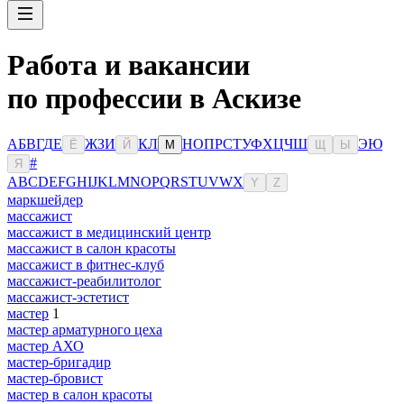
Работа и вакансии
по профессии в Аскизе
А
Б
В
Г
Д
Е
Ж
З
И
К
Л
Н
О
П
Р
С
Т
У
Ф
Х
Ц
Ч
Ш
Э
Ю
Ё
Й
М
Щ
Ы
#
Я
A
B
C
D
E
F
G
H
I
J
K
L
M
N
O
P
Q
R
S
T
U
V
W
X
Y
Z
маркшейдер
массажист
массажист в медицинский центр
массажист в салон красоты
массажист в фитнес-клуб
массажист-реабилитолог
массажист-эстетист
мастер
1
мастер арматурного цеха
мастер АХО
мастер-бригадир
мастер-бровист
мастер в салон красоты