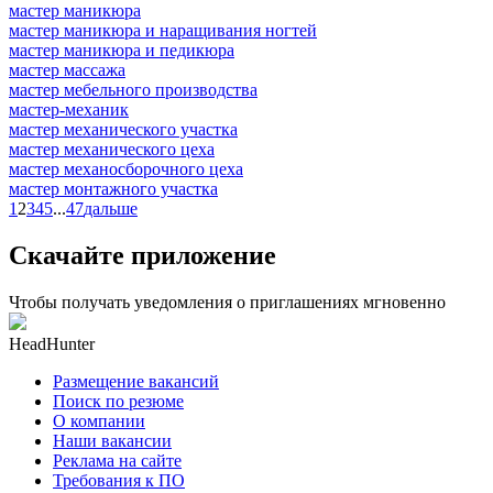
мастер маникюра
мастер маникюра и наращивания ногтей
мастер маникюра и педикюра
мастер массажа
мастер мебельного производства
мастер-механик
мастер механического участка
мастер механического цеха
мастер механосборочного цеха
мастер монтажного участка
1
2
3
4
5
...
47
дальше
Скачайте приложение
Чтобы получать уведомления о приглашениях мгновенно
HeadHunter
Размещение вакансий
Поиск по резюме
О компании
Наши вакансии
Реклама на сайте
Требования к ПО