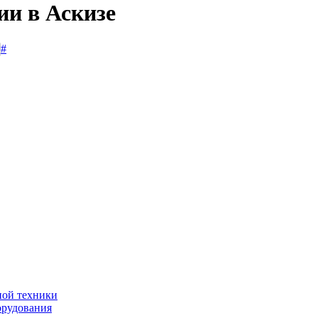
ии в Аскизе
#
ной техники
орудования