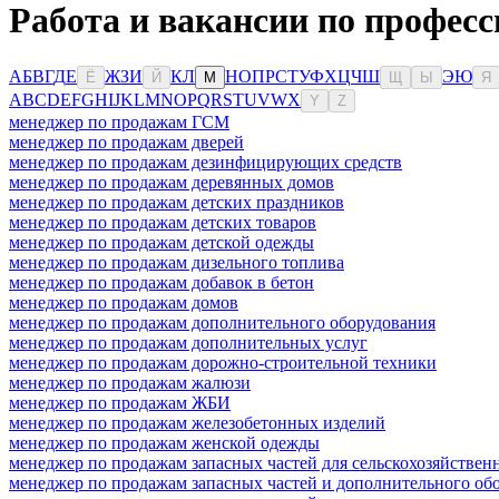
Работа и вакансии по професс
А
Б
В
Г
Д
Е
Ж
З
И
К
Л
Н
О
П
Р
С
Т
У
Ф
Х
Ц
Ч
Ш
Э
Ю
Ё
Й
М
Щ
Ы
Я
A
B
C
D
E
F
G
H
I
J
K
L
M
N
O
P
Q
R
S
T
U
V
W
X
Y
Z
менеджер по продажам ГСМ
менеджер по продажам дверей
менеджер по продажам дезинфицирующих средств
менеджер по продажам деревянных домов
менеджер по продажам детских праздников
менеджер по продажам детских товаров
менеджер по продажам детской одежды
менеджер по продажам дизельного топлива
менеджер по продажам добавок в бетон
менеджер по продажам домов
менеджер по продажам дополнительного оборудования
менеджер по продажам дополнительных услуг
менеджер по продажам дорожно-строительной техники
менеджер по продажам жалюзи
менеджер по продажам ЖБИ
менеджер по продажам железобетонных изделий
менеджер по продажам женской одежды
менеджер по продажам запасных частей для сельскохозяйствен
менеджер по продажам запасных частей и дополнительного об