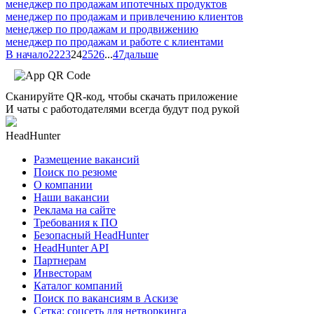
менеджер по продажам ипотечных продуктов
менеджер по продажам и привлечению клиентов
менеджер по продажам и продвижению
менеджер по продажам и работе с клиентами
В начало
22
23
24
25
26
...
47
дальше
Сканируйте QR-код, чтобы скачать приложение
И чаты с работодателями всегда будут под рукой
HeadHunter
Размещение вакансий
Поиск по резюме
О компании
Наши вакансии
Реклама на сайте
Требования к ПО
Безопасный HeadHunter
HeadHunter API
Партнерам
Инвесторам
Каталог компаний
Поиск по вакансиям в Аскизе
Сетка: соцсеть для нетворкинга