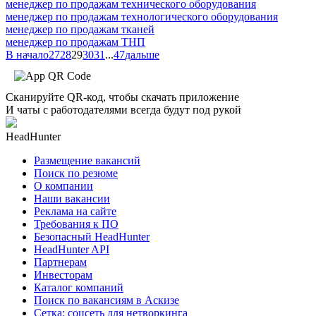
менеджер по продажам технического оборудования
менеджер по продажам технологического оборудования
менеджер по продажам тканей
менеджер по продажам ТНП
В начало
27
28
29
30
31
...
47
дальше
Сканируйте QR-код, чтобы скачать приложение
И чаты с работодателями всегда будут под рукой
HeadHunter
Размещение вакансий
Поиск по резюме
О компании
Наши вакансии
Реклама на сайте
Требования к ПО
Безопасный HeadHunter
HeadHunter API
Партнерам
Инвесторам
Каталог компаний
Поиск по вакансиям в Аскизе
Сетка: соцсеть для нетворкинга