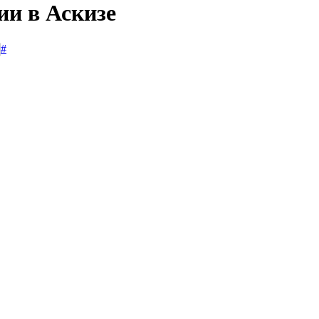
ии в Аскизе
#