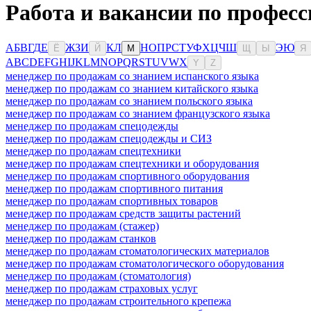
Работа и вакансии по професс
А
Б
В
Г
Д
Е
Ж
З
И
К
Л
Н
О
П
Р
С
Т
У
Ф
Х
Ц
Ч
Ш
Э
Ю
Ё
Й
М
Щ
Ы
Я
A
B
C
D
E
F
G
H
I
J
K
L
M
N
O
P
Q
R
S
T
U
V
W
X
Y
Z
менеджер по продажам со знанием испанского языка
менеджер по продажам со знанием китайского языка
менеджер по продажам со знанием польского языка
менеджер по продажам со знанием французского языка
менеджер по продажам спецодежды
менеджер по продажам спецодежды и СИЗ
менеджер по продажам спецтехники
менеджер по продажам спецтехники и оборудования
менеджер по продажам спортивного оборудования
менеджер по продажам спортивного питания
менеджер по продажам спортивных товаров
менеджер по продажам средств защиты растений
менеджер по продажам (стажер)
менеджер по продажам станков
менеджер по продажам стоматологических материалов
менеджер по продажам стоматологического оборудования
менеджер по продажам (стоматология)
менеджер по продажам страховых услуг
менеджер по продажам строительного крепежа