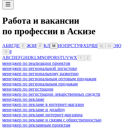
Работа и вакансии
по профессии в Аскизе
А
Б
В
Г
Д
Е
Ж
З
И
К
Л
Н
О
П
Р
С
Т
У
Ф
Х
Ц
Ч
Ш
Э
Ю
Ё
Й
М
Щ
Ы
#
Я
A
B
C
D
E
F
G
H
I
J
K
L
M
N
O
P
Q
R
S
T
U
V
W
X
Y
Z
менеджер по реализации проектов
менеджер по региональной логистике
менеджер по региональному развитию
менеджер по региональным оптовым продажам
менеджер по региональным продажам
менеджер по регистрации
менеджер по регистрации лекарственных средств
менеджер по рекламе
менеджер по рекламе в интернет-магазин
менеджер по рекламе и дизайну
менеджер по рекламе интернет-магазина
менеджер по рекламе и связям с общественностью
менеджер по рекламным проектам