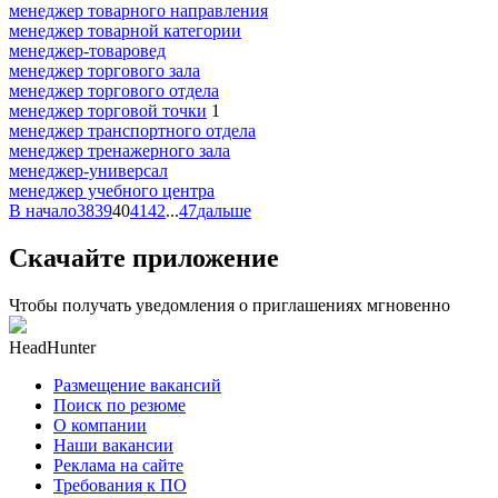
менеджер товарного направления
менеджер товарной категории
менеджер-товаровед
менеджер торгового зала
менеджер торгового отдела
менеджер торговой точки
1
менеджер транспортного отдела
менеджер тренажерного зала
менеджер-универсал
менеджер учебного центра
В начало
38
39
40
41
42
...
47
дальше
Скачайте приложение
Чтобы получать уведомления о приглашениях мгновенно
HeadHunter
Размещение вакансий
Поиск по резюме
О компании
Наши вакансии
Реклама на сайте
Требования к ПО