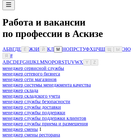
Работа и вакансии
по профессии в Аскизе
А
Б
В
Г
Д
Е
Ж
З
И
К
Л
Н
О
П
Р
С
Т
У
Ф
Х
Ц
Ч
Ш
Э
Ю
Ё
Й
М
Щ
Ы
#
Я
A
B
C
D
E
F
G
H
I
J
K
L
M
N
O
P
Q
R
S
T
U
V
W
X
Y
Z
менеджер сервисной службы
менеджер сетевого бизнеса
менеджер сети магазинов
менеджер системы менеджмента качества
менеджер склада
менеджер складского учета
менеджер службы безопасности
менеджер службы доставки
менеджер службы поддержки
менеджер службы поддержки клиентов
менеджер службы приема и размещения
менеджер смены
1
менеджер смены ресторана