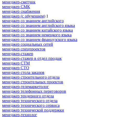
менеджер-сметчик
менеджер СМК
менеджер снабжения
менеджер (с обучением)
1
менеджер со знанием английского
менеджер со знанием английского языка
менеджер со знанием китайского языка
менеджер со знанием немецкого языка
менеджер со знанием французского языка
менеджер социальных сетей
менеджер спецпроектов
менеджер-стажер
менеджер-стажер в отдел продаж
менеджер СТМ
менеджер СТО
менеджер стола заказов
менеджер строительного отдела
менеджер строительных проектов
менеджер-телемаркетолог
менеджер телефонных переговоров
менеджер тендерного отдела
менеджер технического отдела
менеджер технического сервиса
менеджер технической поддержки
менеджер-технолог