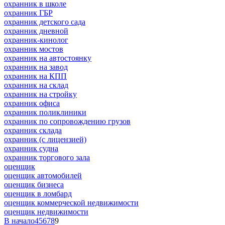
охранник в школе
охранник ГБР
охранник детского сада
охранник дневной
охранник-кинолог
охранник мостов
охранник на автостоянку
охранник на завод
охранник на КПП
охранник на склад
охранник на стройку
охранник офиса
охранник поликлиники
охранник по сопровождению грузов
охранник склада
охранник (с лицензией)
охранник судна
охранник торгового зала
оценщик
оценщик автомобилей
оценщик бизнеса
оценщик в ломбард
оценщик коммерческой недвижимости
оценщик недвижимости
В начало
4
5
6
7
8
9