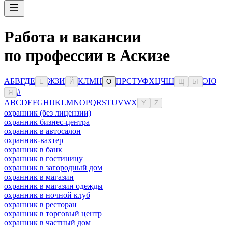
Работа и вакансии
по профессии в Аскизе
А
Б
В
Г
Д
Е
Ж
З
И
К
Л
М
Н
П
Р
С
Т
У
Ф
Х
Ц
Ч
Ш
Э
Ю
Ё
Й
О
Щ
Ы
#
Я
A
B
C
D
E
F
G
H
I
J
K
L
M
N
O
P
Q
R
S
T
U
V
W
X
Y
Z
охранник (без лицензии)
охранник бизнес-центра
охранник в автосалон
охранник-вахтер
охранник в банк
охранник в гостиницу
охранник в загородный дом
охранник в магазин
охранник в магазин одежды
охранник в ночной клуб
охранник в ресторан
охранник в торговый центр
охранник в частный дом