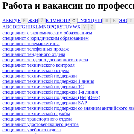
Работа и вакансии по професс
А
Б
В
Г
Д
Е
Ж
З
И
К
Л
М
Н
О
П
Р
Т
У
Ф
Х
Ц
Ч
Ш
Э
Ю
Ё
Й
С
Щ
Ы
Я
A
B
C
D
E
F
G
H
I
J
K
L
M
N
O
P
Q
R
S
T
U
V
W
X
Y
Z
специалист с экономическим образованием
специалист с юридическим образованием
специалист телемаркетинга
специалист телефонных продаж
специалист тендерного отдела
специалист тендерно договорного отдела
специалист технического контроля
специалист технического отдела
специалист технической поддержки
специалист технической поддержки 1 линия
специалист технической поддержки 1С
специалист технической поддержки 1-я линия
специалист технической поддержки (HelpDesk)
специалист технической поддержки SAP
специалист технической поддержки со знанием английского яз
специалист технической службы
специалист транспортного отдела
специалист удостоверяющего центра
специалист учебного отдела