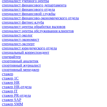
специалист учебного центра
специалист финансового департамента
специалист финансового отдела
специалист финансовой службы
специалист финансово-экономического отдела
специалист фитнес-клуба
специалист центра обработки вызовов
специалист центра обслуживания клиентов
специалист-эколог
специалист-экономист
специалист-эксперт
специалист юридического отдела
специальный корреспондент
спичрайтер
спортивный аналитик
спортивный журналист
спортивный менеджер
стажер
стажер 1С
стажер HR
стажер HR-отдела
стажер IT
стажер PR-отдела
стажер SAP
стажер SMM