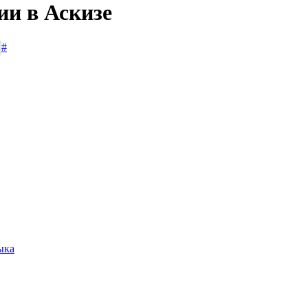
ии в Аскизе
#
ыка