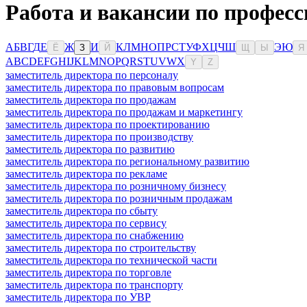
Работа и вакансии по професс
А
Б
В
Г
Д
Е
Ж
И
К
Л
М
Н
О
П
Р
С
Т
У
Ф
Х
Ц
Ч
Ш
Э
Ю
Ё
З
Й
Щ
Ы
Я
A
B
C
D
E
F
G
H
I
J
K
L
M
N
O
P
Q
R
S
T
U
V
W
X
Y
Z
заместитель директора по персоналу
заместитель директора по правовым вопросам
заместитель директора по продажам
заместитель директора по продажам и маркетингу
заместитель директора по проектированию
заместитель директора по производству
заместитель директора по развитию
заместитель директора по региональному развитию
заместитель директора по рекламе
заместитель директора по розничному бизнесу
заместитель директора по розничным продажам
заместитель директора по сбыту
заместитель директора по сервису
заместитель директора по снабжению
заместитель директора по строительству
заместитель директора по технической части
заместитель директора по торговле
заместитель директора по транспорту
заместитель директора по УВР