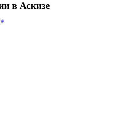
ии в Аскизе
#