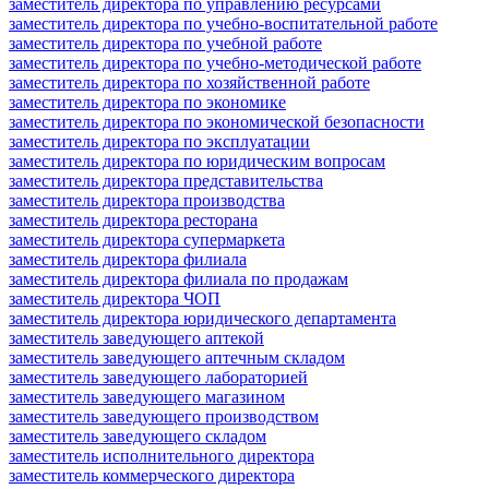
заместитель директора по управлению ресурсами
заместитель директора по учебно-воспитательной работе
заместитель директора по учебной работе
заместитель директора по учебно-методической работе
заместитель директора по хозяйственной работе
заместитель директора по экономике
заместитель директора по экономической безопасности
заместитель директора по эксплуатации
заместитель директора по юридическим вопросам
заместитель директора представительства
заместитель директора производства
заместитель директора ресторана
заместитель директора супермаркета
заместитель директора филиала
заместитель директора филиала по продажам
заместитель директора ЧОП
заместитель директора юридического департамента
заместитель заведующего аптекой
заместитель заведующего аптечным складом
заместитель заведующего лабораторией
заместитель заведующего магазином
заместитель заведующего производством
заместитель заведующего складом
заместитель исполнительного директора
заместитель коммерческого директора