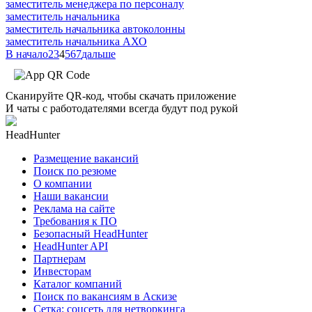
заместитель менеджера по персоналу
заместитель начальника
заместитель начальника автоколонны
заместитель начальника АХО
В начало
2
3
4
5
6
7
дальше
Сканируйте QR-код, чтобы скачать приложение
И чаты с работодателями всегда будут под рукой
HeadHunter
Размещение вакансий
Поиск по резюме
О компании
Наши вакансии
Реклама на сайте
Требования к ПО
Безопасный HeadHunter
HeadHunter API
Партнерам
Инвесторам
Каталог компаний
Поиск по вакансиям в Аскизе
Сетка: соцсеть для нетворкинга